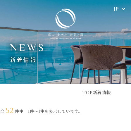
JP
TOP
コンセプト
客室
レストラン
NEWS
施設案内
SPA
新着情報
愛犬と過ごす
アクセス
新着情報
フォトギャラリー
よくあるご質問
WEBマガジン
TOP
新着情報
オンラインショップ
52
全
件中 1件～1件を表示しています。
お問い合わせ